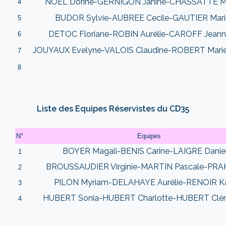
NOEL Dorine-GERNIGON Janine-CHASSATTE M
4
BUDOR Sylvie-AUBREE Cecile-GAUTIER Mar
5
DETOC Floriane-ROBIN Aurélie-CAROFF Jeann
6
JOUYAUX Evelyne-VALOIS Claudine-ROBERT Mari
7
8
Liste des Equipes Réservistes du CD35
N°
Equipes
BOYER Magali-BENIS Carine-LAIGRE Danie
1
BROUSSAUDIER Virginie-MARTIN Pascale-PRAK
2
PILON Myriam-DELAHAYE Aurélie-RENOIR K
3
HUBERT Sonia-HUBERT Charlotte-HUBERT Clé
4