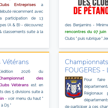
Clubs Entreprises
a
débuté récemment avec
la participation de 13
upes (A & B) - découvrez
des Benjamins - Minim
 & classements suite à la
rencontres du 07 juin
Clubs " puis rubrique " Je
 Vétérans
Championnats
FOUGERES - Li
L'édition 2026 du
Championnat des
Pour faire
Clubs Vétérans
est en
département
ats des 5 divisions suite à
Régionaux 
in
- voir menu du haut "
départements 
à D5 "
de participer à ces cha