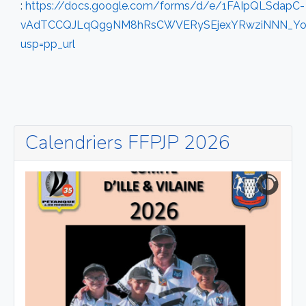
:
https://docs.google.com/forms/d/e/1FAIpQLSdapC-
vAdTCCQJLqQg9NM8hRsCWVERySEjexYRwziNNN_Yo
usp=pp_url
Calendriers FFPJP 2026